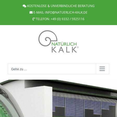
Zum
KOSTENLOSE & UNVERBINDLICHE BERATUNG
Inhalt
E-MAIL:
INFO@NATUERLICH-KALK.DE
springen
TELEFON:
+49 (0) 9332 / 5925116
Gehe zu ...