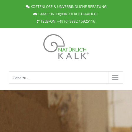
Zum
KOSTENLOSE & UNVERBINDLICHE BERATUNG
Inhalt
E-MAIL:
INFO@NATUERLICH-KALK.DE
springen
TELEFON:
+49 (0) 9332 / 5925116
Gehe zu ...