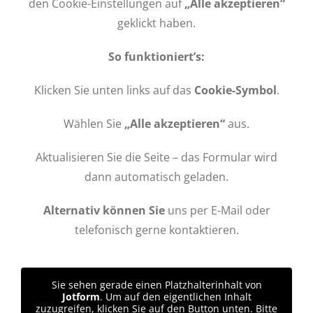
den Cookie-Einstellungen auf
„Alle akzeptieren“
geklickt haben.
So funktioniert’s:
Klicken Sie unten links auf das
Cookie-Symbol
.
Wählen Sie
„Alle akzeptieren“
aus.
Aktualisieren Sie die Seite – das Formular wird
dann automatisch geladen.
Alternativ können Sie
uns per E-Mail oder
telefonisch gerne kontaktieren.
Sie sehen gerade einen Platzhalterinhalt von
Jotform
. Um auf den eigentlichen Inhalt
zuzugreifen, klicken Sie auf den Button unten. Bitte