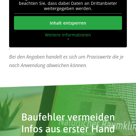
beachten Sie, dass dabei Daten an Drittanbieter
weitergegeben werden.
Inhalt entsperren
Weitere Informationen
'
'
Bei den Angaben handelt es sich um Praxiswerte die je
nach Anwendung abweichen können.
Baufehler vermeiden
Infos aus erster Hand