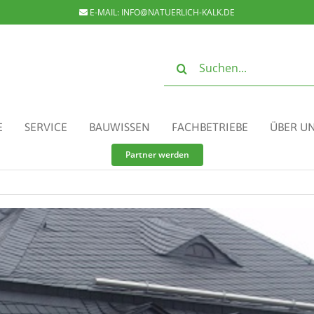
E-MAIL:
INFO@NATUERLICH-KALK.DE
Suche
nach:
E
SERVICE
BAUWISSEN
FACHBETRIEBE
ÜBER U
Partner werden