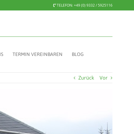
TELEFON:
+49 (0) 9332 / 5925116
NS
TERMIN VEREINBAREN
BLOG
Zurück
Vor