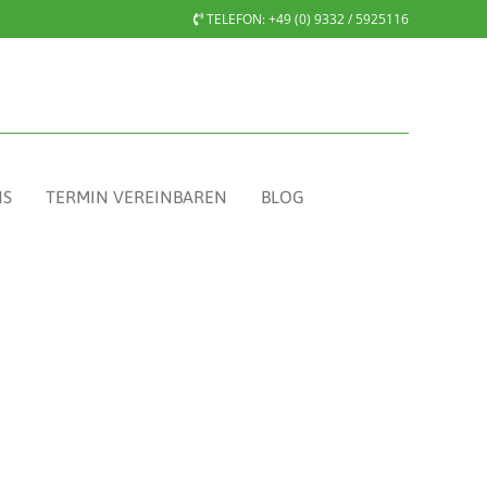
TELEFON:
+49 (0) 9332 / 5925116
NS
TERMIN VEREINBAREN
BLOG