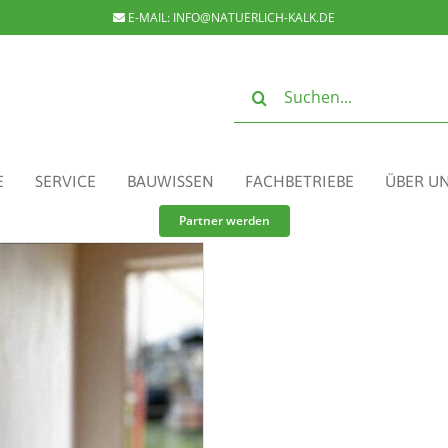
E-MAIL:
INFO@NATUERLICH-KALK.DE
Suche
nach:
E
SERVICE
BAUWISSEN
FACHBETRIEBE
ÜBER U
Partner werden