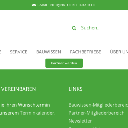
E-MAIL:
INFO@NATUERLICH-KALK.DE
Suche
nach:
E
SERVICE
BAUWISSEN
FACHBETRIEBE
ÜBER U
Partner werden
 VEREINBAREN
LINKS
ie Ihren Wunschtermin
Bauwissen-Mitgliederberei
n unserem
Terminkalender
.
Partner-Mitgliederbereich
Newsletter