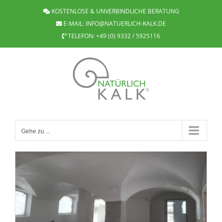
Zum
KOSTENLOSE & UNVERBINDLICHE BERATUNG
Inhalt
E-MAIL:
INFO@NATUERLICH-KALK.DE
springen
TELEFON:
+49 (0) 9332 / 5925116
Gehe zu ...