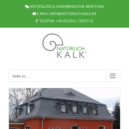
Zum
KOSTENLOSE & UNVERBINDLICHE BERATUNG
Inhalt
E-MAIL:
INFO@NATUERLICH-KALK.DE
springen
TELEFON:
+49 (0) 9332 / 5925116
Gehe zu ...