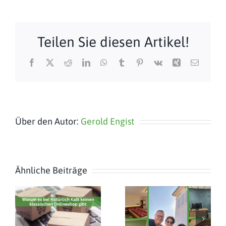
Teilen Sie diesen Artikel!
Facebook
X
Reddit
LinkedIn
WhatsApp
Tumblr
Pinterest
Vk
Xing
E-
Mail
Über den Autor:
Gerold Engist
Ähnliche Beiträge