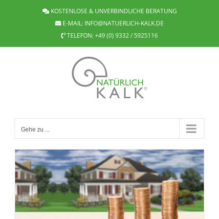
Zum
KOSTENLOSE & UNVERBINDLICHE BERATUNG
Inhalt
E-MAIL:
INFO@NATUERLICH-KALK.DE
springen
TELEFON:
+49 (0) 9332 / 5925116
Gehe zu ...