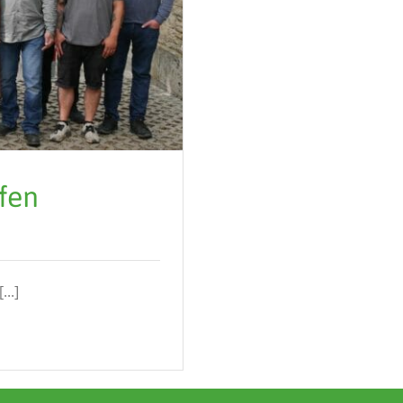
ffen
..]