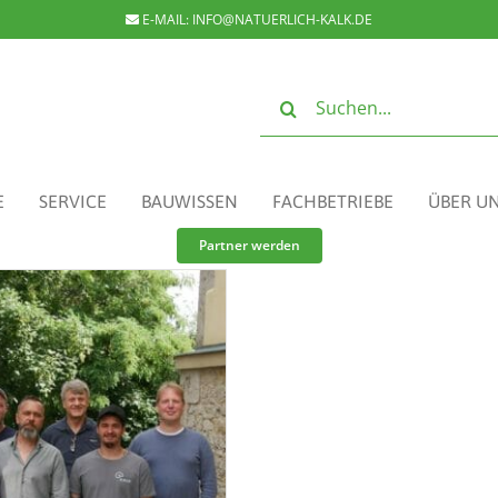
E-MAIL:
INFO@NATUERLICH-KALK.DE
Suche
nach:
E
SERVICE
BAUWISSEN
FACHBETRIEBE
ÜBER U
Partner werden