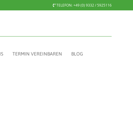
TELEFON:
+49 (0) 9332 / 5925116
NS
TERMIN VEREINBAREN
BLOG