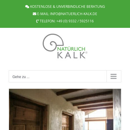
Zum
KOSTENLOSE & UNVERBINDLICHE BERATUNG
Inhalt
E-MAIL:
INFO@NATUERLICH-KALK.DE
springen
TELEFON:
+49 (0) 9332 / 5925116
Gehe zu ...