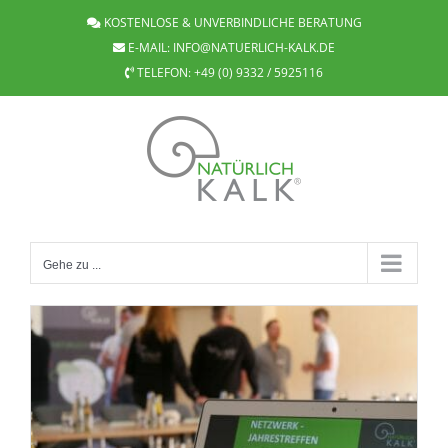
Zum
KOSTENLOSE & UNVERBINDLICHE BERATUNG
Inhalt
E-MAIL:
INFO@NATUERLICH-KALK.DE
springen
TELEFON:
+49 (0) 9332 / 5925116
Gehe zu ...