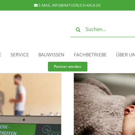
E-MAIL:
INFO@NATUERLICH-KALK.DE
Suche
nach:
E
SERVICE
BAUWISSEN
FACHBETRIEBE
ÜBER U
Partner werden