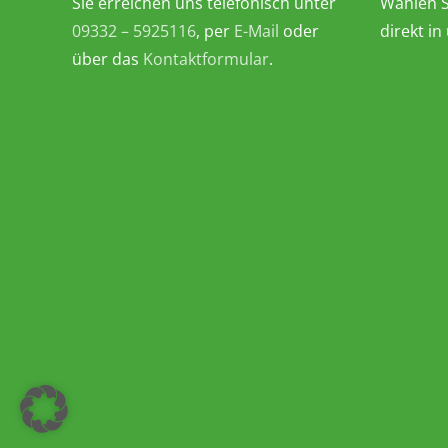
Sie erreichen uns telefonisch unter
Wählen S
09332 – 5925116
, per
E-Mail
oder
direkt i
über das
Kontaktformular
.