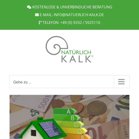
Zum
KOSTENLOSE & UNVERBINDLICHE BERATUNG
Inhalt
E-MAIL:
INFO@NATUERLICH-KALK.DE
springen
TELEFON:
+49 (0) 9332 / 5925116
Gehe zu ...