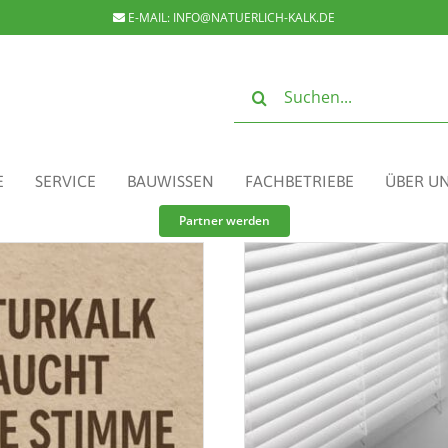
E-MAIL:
INFO@NATUERLICH-KALK.DE
Suche
nach:
E
SERVICE
BAUWISSEN
FACHBETRIEBE
ÜBER U
Partner werden